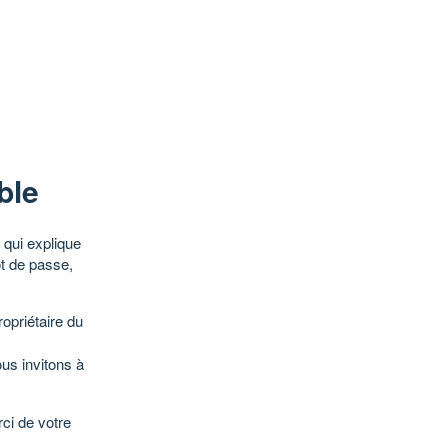
ble
qui explique
ot de passe,
opriétaire du
ous invitons à
ci de votre