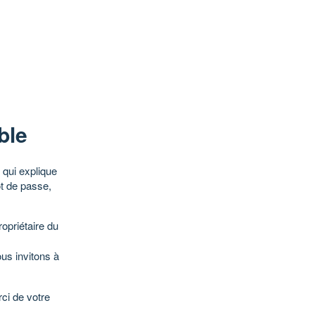
ble
qui explique
ot de passe,
opriétaire du
ous invitons à
ci de votre