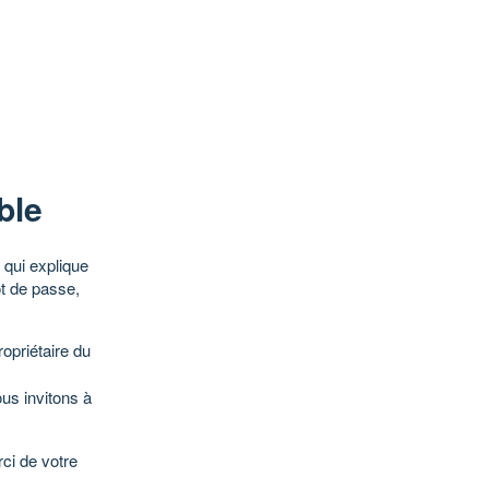
ble
qui explique
ot de passe,
opriétaire du
ous invitons à
ci de votre