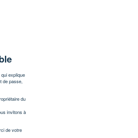
ble
qui explique
ot de passe,
opriétaire du
ous invitons à
ci de votre