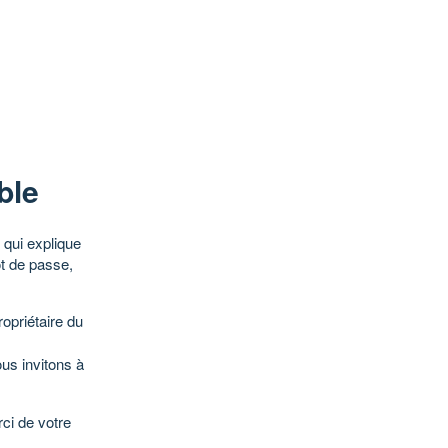
ble
qui explique
ot de passe,
opriétaire du
ous invitons à
ci de votre