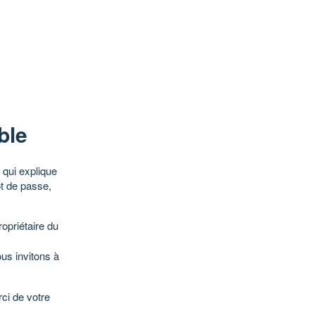
ble
qui explique
ot de passe,
opriétaire du
ous invitons à
ci de votre