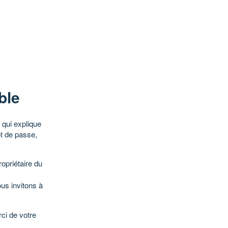
ble
qui explique
ot de passe,
opriétaire du
ous invitons à
ci de votre