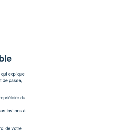
ble
qui explique
ot de passe,
opriétaire du
ous invitons à
ci de votre