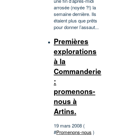
une fin d’après-midi
arrosée (noyée ?!) la
semaine dernière. Ils
étaient plus que prêts
pour donner l’assaut...
Premières
explorations
à la
Commanderie
:
promenons-
nous à
Artins.
19 mars 2008 (
#
Promenons-nous
)